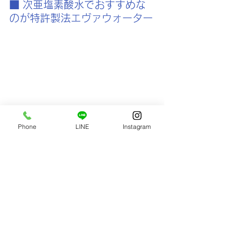
■ 次亜塩素酸水でおすすめな
のが特許製法エヴァウォーター
Phone
LINE
Instagram
〇家族に安心安全
・刺激の強い化学物質、香料は一切含
まれていません。
・水道水の水質基準をクリアしてお
り、飲めるほど安全
・赤ちゃんや子供でも使用できる優し
い除菌消臭成分