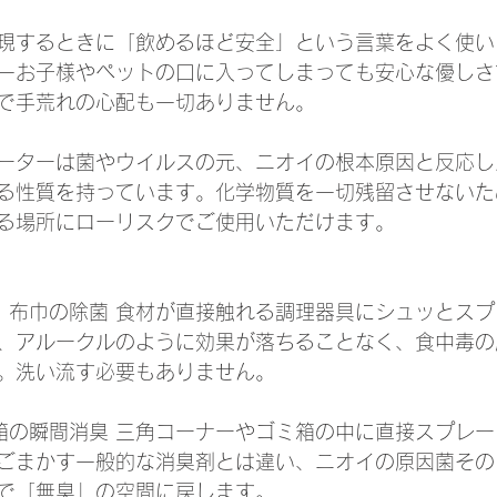
現するときに「飲めるほど安全」という言葉をよく使い
一お子様やペットの口に入ってしまっても安心な優しさ
で手荒れの心配も一切ありません。
ーターは菌やウイルスの元、ニオイの根本原因と反応し
る性質を持っています。化学物質を一切残留させないた
る場所にローリスクでご使用いただけます。
丁・布巾の除菌 食材が直接触れる調理器具にシュッとス
、アルークルのように効果が落ちることなく、食中毒の
。洗い流す必要もありません。
ミ箱の瞬間消臭 三角コーナーやゴミ箱の中に直接スプレ
ごまかす一般的な消臭剤とは違い、ニオイの原因菌その
で「無臭」の空間に戻します。