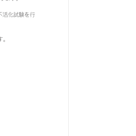
不活化試験を行
す。