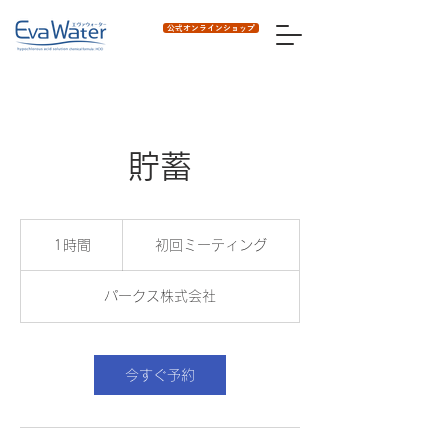
公式オンラインショップ
貯蓄
初
回
1時間
1
初回ミーティング
ミ
時
ー
テ
パークス株式会社
ィ
ン
グ
今すぐ予約